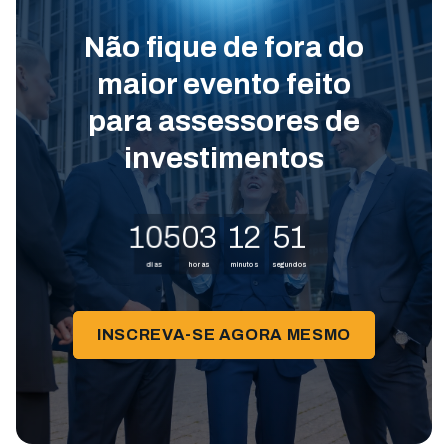
Não fique de fora do
maior evento feito
para assessores de
investimentos
105
03
12
50
dias
horas
minutos
segundos
INSCREVA-SE AGORA MESMO