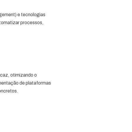
ement) e tecnologias
utomatizar processos,
icaz, otimizando o
ementação de plataformas
oncretos.