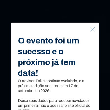
O evento foi um
O evento foi um
sucesso e o
sucesso e o
próximo já tem
próximo já tem
data!
data!
O Advisor Talks continua evoluindo, e a
O Advisor Talks continua evoluindo, e a
próxima edição acontece em 17 de
próxima edição acontece em 17 de
setembro de 2026.
setembro de 2026.
Advisor
Deixe seus dados para receber novidades
Deixe seus dados para receber novidades
em primeira mão e acessar o site oficial do
em primeira mão e acessar o site oficial do
Talks
2024